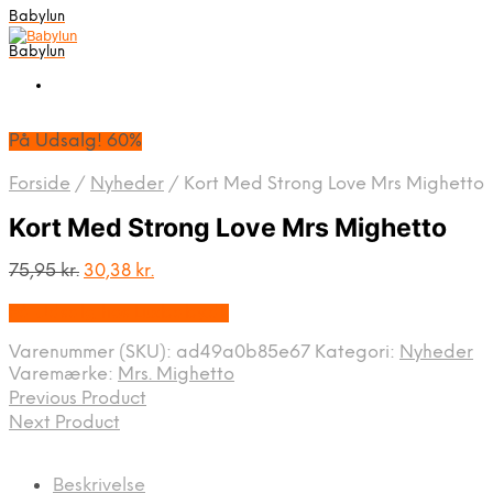
Babylun
Babylun
På Udsalg! 60%
Forside
/
Nyheder
/
Kort Med Strong Love Mrs Mighetto
Kort Med Strong Love Mrs Mighetto
Den
Den
75,95
kr.
30,38
kr.
oprindelige
aktuelle
På Udsalg hos Luxbaby.dk
pris
pris
var:
er:
Varenummer (SKU):
ad49a0b85e67
Kategori:
Nyheder
75,95 kr..
30,38 kr..
Varemærke:
Mrs. Mighetto
Previous Product
Next Product
Beskrivelse