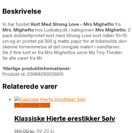
Beskrivelse
Vi har fundet
Kort Med Strong Love – Mrs Mighetto
fra
Mrs. Mighetto
hos Luxbaby.dk i kategorien
Mrs Mighetto
. 2
pack dobbeltprintet kort med Strong Love kort måler 10×15
cm og er printet på 300 g matte papir for at bibeholde den
skønne fornemmelse af det oringale maleri i vandfarver.
De 2 fine kort er fra Mrs Mighettos serie My Tiny Theater
Se alle varer fra Mr
Yderlige produktinformationer:
Produkt id: 20068290035810
Relaterede varer
På Udsalg! 20%
Klassiske Hjerte ørestikker Sølv
Den
Den
149,00
kr.
119,20
kr.