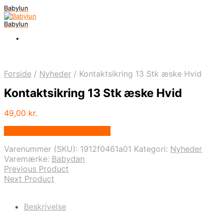
Babylun
Babylun
Forside
/
Nyheder
/
Kontaktsikring 13 Stk æske Hvid
Kontaktsikring 13 Stk æske Hvid
49,00
kr.
Bedste pris hos Babysam.dk
Varenummer (SKU):
1912f0461a01
Kategori:
Nyheder
Varemærke:
Babydan
Previous Product
Next Product
Beskrivelse