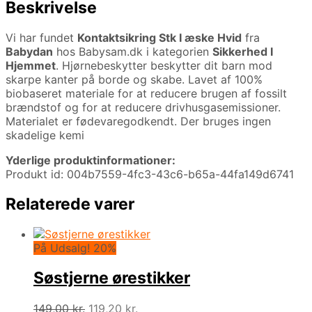
Beskrivelse
Vi har fundet
Kontaktsikring Stk I æske Hvid
fra
Babydan
hos Babysam.dk i kategorien
Sikkerhed I
Hjemmet
. Hjørnebeskytter beskytter dit barn mod
skarpe kanter på borde og skabe. Lavet af 100%
biobaseret materiale for at reducere brugen af fossilt
brændstof og for at reducere drivhusgasemissioner.
Materialet er fødevaregodkendt. Der bruges ingen
skadelige kemi
Yderlige produktinformationer:
Produkt id: 004b7559-4fc3-43c6-b65a-44fa149d6741
Relaterede varer
På Udsalg! 20%
Søstjerne ørestikker
Den
Den
149,00
kr.
119,20
kr.