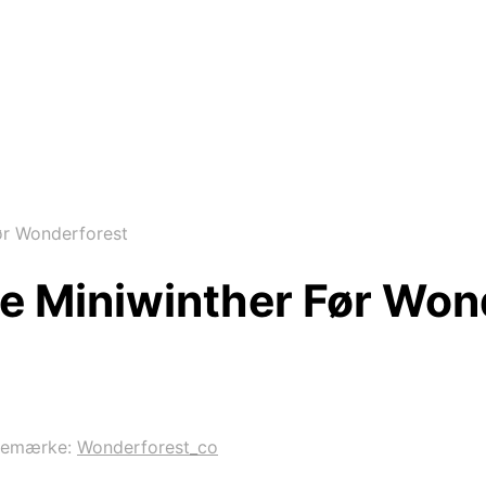
ør Wonderforest
le Miniwinther Før Won
remærke:
Wonderforest_co