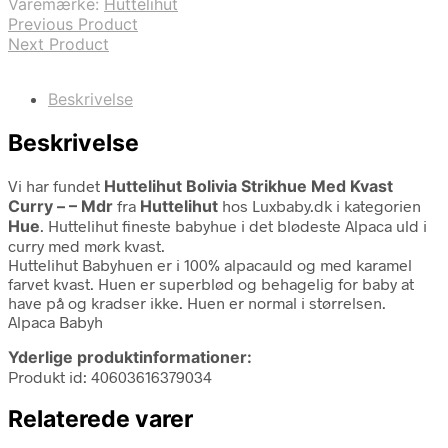
Varemærke:
Huttelihut
Previous Product
Next Product
Beskrivelse
Beskrivelse
Vi har fundet
Huttelihut Bolivia Strikhue Med Kvast
Curry – – Mdr
fra
Huttelihut
hos Luxbaby.dk i kategorien
Hue
. Huttelihut fineste babyhue i det blødeste Alpaca uld i
curry med mørk kvast.
Huttelihut Babyhuen er i 100% alpacauld og med karamel
farvet kvast. Huen er superblød og behagelig for baby at
have på og kradser ikke. Huen er normal i størrelsen.
Alpaca Babyh
Yderlige produktinformationer:
Produkt id: 40603616379034
Relaterede varer