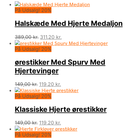
På Udsalg! 20%
Halskæde Med Hjerte Medaljon
Den
Den
389,00
kr.
311,20
kr.
oprindelige
aktuelle
På Udsalg! 20%
pris
pris
var:
er:
ørestikker Med Spurv Med
389,00 kr..
311,20 kr..
Hjertevinger
Den
Den
149,00
kr.
119,20
kr.
oprindelige
aktuelle
På Udsalg! 20%
pris
pris
var:
er:
Klassiske Hjerte ørestikker
149,00 kr..
119,20 kr..
Den
Den
149,00
kr.
119,20
kr.
oprindelige
aktuelle
På Udsalg! 20%
pris
pris