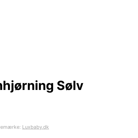
hjørning Sølv
remærke:
Luxbaby.dk