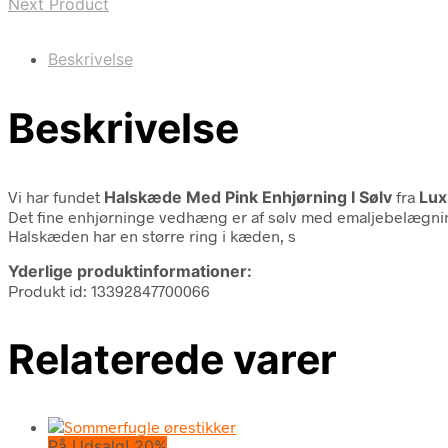
Next Product
Beskrivelse
Beskrivelse
Vi har fundet
Halskæde Med Pink Enhjørning I Sølv
fra
Lux
Det fine enhjørninge vedhæng er af sølv med emaljebelægn
Halskæden har en større ring i kæden, s
Yderlige produktinformationer:
Produkt id: 13392847700066
Relaterede varer
På Udsalg! 20%