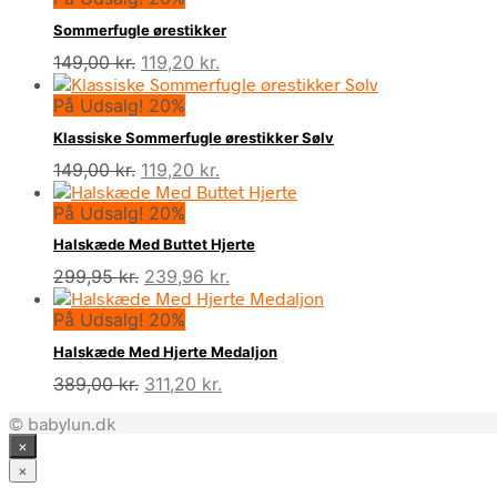
Sommerfugle ørestikker
Den
Den
149,00
kr.
119,20
kr.
oprindelige
aktuelle
På Udsalg! 20%
pris
pris
var:
er:
Klassiske Sommerfugle ørestikker Sølv
149,00 kr..
119,20 kr..
Den
Den
149,00
kr.
119,20
kr.
oprindelige
aktuelle
På Udsalg! 20%
pris
pris
var:
er:
Halskæde Med Buttet Hjerte
149,00 kr..
119,20 kr..
Den
Den
299,95
kr.
239,96
kr.
oprindelige
aktuelle
På Udsalg! 20%
pris
pris
var:
er:
Halskæde Med Hjerte Medaljon
299,95 kr..
239,96 kr..
Den
Den
389,00
kr.
311,20
kr.
oprindelige
aktuelle
© babylun.dk
pris
pris
×
var:
er:
389,00 kr..
311,20 kr..
×