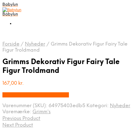
Babylun
Babylun
Forside
/
Nyheder
/
Grimms Dekorativ Figur Fairy Tale
Figur Troldmand
Grimms Dekorativ Figur Fairy Tale
Figur Troldmand
167,00
kr.
Bedste pris hos Babyriget.dk
Varenummer (SKU):
64975403edb5
Kategori:
Nyheder
Varemærke:
Grimm's
Previous Product
Next Product