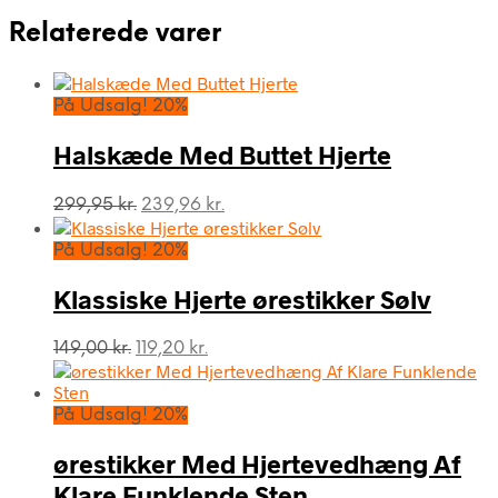
Relaterede varer
På Udsalg! 20%
Halskæde Med Buttet Hjerte
Den
Den
299,95
kr.
239,96
kr.
oprindelige
aktuelle
pris
pris
På Udsalg! 20%
var:
er:
299,95 kr..
239,96 kr..
Klassiske Hjerte ørestikker Sølv
Den
Den
149,00
kr.
119,20
kr.
oprindelige
aktuelle
pris
pris
var:
er:
På Udsalg! 20%
149,00 kr..
119,20 kr..
ørestikker Med Hjertevedhæng Af
Klare Funklende Sten