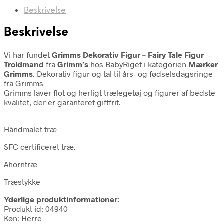
Beskrivelse
Beskrivelse
Vi har fundet
Grimms Dekorativ Figur – Fairy Tale Figur
Troldmand
fra
Grimm’s
hos BabyRiget i kategorien
Mærker
Grimms
. Dekorativ figur og tal til års- og fødselsdagsringe
fra Grimms
Grimms laver flot og herligt trælegetøj og figurer af bedste
kvalitet, der er garanteret giftfrit.
Håndmalet træ
SFC certificeret træ.
Ahorntræ
Træstykke
Yderlige produktinformationer:
Produkt id: 04940
Køn: Herre