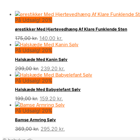
På Udsalg! 20%
ørestikker Med Hjertevedhæng Af Klare Funklende Sten
Den
Den
175,00
kr.
140,00
kr.
oprindelige
aktuelle
På Udsalg! 20%
pris
pris
var:
er:
Halskæde Med Kanin Sølv
175,00 kr..
140,00 kr..
Den
Den
299,00
kr.
239,20
kr.
oprindelige
aktuelle
På Udsalg! 20%
pris
pris
var:
er:
Halskæde Med Babyelefant Sølv
299,00 kr..
239,20 kr..
Den
Den
199,00
kr.
159,20
kr.
oprindelige
aktuelle
På Udsalg! 20%
pris
pris
var:
er:
Bamse Armring Sølv
199,00 kr..
159,20 kr..
Den
Den
369,00
kr.
295,20
kr.
oprindelige
aktuelle
© babylun.dk