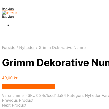
Babylun
Babylun
Forside
/
Nyheder
/
Grimm Dekorative Numre
Grimm Dekorative Nu
49,00
kr.
Bedste pris hos Babyriget.dk
Varenummer (SKU):
84c1ecd1da84
Kategori:
Nyheder
Var
Previous Product
Next Product