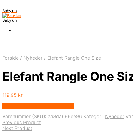
Babylun
Babylun
Forside
/
Nyheder
/
Elefant Rangle One Size
Elefant Rangle One Si
119,95
kr.
Bedste pris hos Houseofkids.dk
Varenummer (SKU):
aa3da696ee96
Kategori:
Nyheder
Va
Previous Product
Next Product