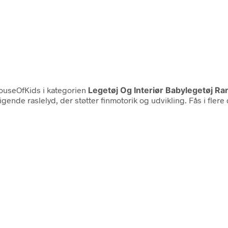
useOfKids i kategorien
Legetøj Og Interiør Babylegetøj Ra
igende raslelyd, der støtter finmotorik og udvikling. Fås i fl