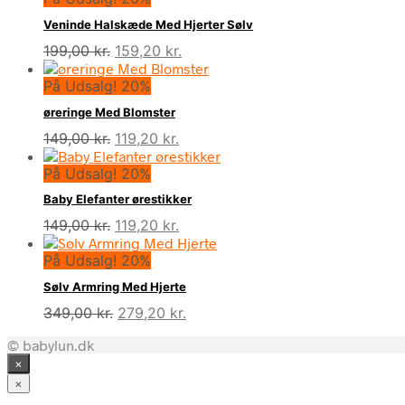
Veninde Halskæde Med Hjerter Sølv
Den
Den
199,00
kr.
159,20
kr.
oprindelige
aktuelle
På Udsalg! 20%
pris
pris
var:
er:
øreringe Med Blomster
199,00 kr..
159,20 kr..
Den
Den
149,00
kr.
119,20
kr.
oprindelige
aktuelle
På Udsalg! 20%
pris
pris
var:
er:
Baby Elefanter ørestikker
149,00 kr..
119,20 kr..
Den
Den
149,00
kr.
119,20
kr.
oprindelige
aktuelle
På Udsalg! 20%
pris
pris
var:
er:
Sølv Armring Med Hjerte
149,00 kr..
119,20 kr..
Den
Den
349,00
kr.
279,20
kr.
oprindelige
aktuelle
© babylun.dk
pris
pris
×
var:
er:
349,00 kr..
279,20 kr..
×