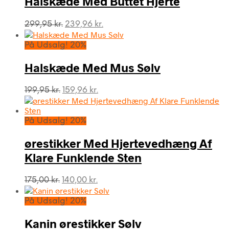
Halskæde Med Buttet Hjerte
Den
Den
299,95
kr.
239,96
kr.
oprindelige
aktuelle
pris
pris
På Udsalg! 20%
var:
er:
299,95 kr..
239,96 kr..
Halskæde Med Mus Sølv
Den
Den
199,95
kr.
159,96
kr.
oprindelige
aktuelle
pris
pris
var:
er:
På Udsalg! 20%
199,95 kr..
159,96 kr..
ørestikker Med Hjertevedhæng Af
Klare Funklende Sten
Den
Den
175,00
kr.
140,00
kr.
oprindelige
aktuelle
pris
pris
På Udsalg! 20%
var:
er:
175,00 kr..
140,00 kr..
Kanin ørestikker Sølv