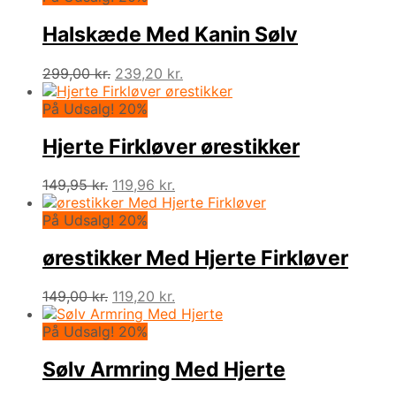
Halskæde Med Kanin Sølv
Den
Den
299,00
kr.
239,20
kr.
oprindelige
aktuelle
pris
pris
På Udsalg! 20%
var:
er:
299,00 kr..
239,20 kr..
Hjerte Firkløver ørestikker
Den
Den
149,95
kr.
119,96
kr.
oprindelige
aktuelle
pris
pris
På Udsalg! 20%
var:
er:
149,95 kr..
119,96 kr..
ørestikker Med Hjerte Firkløver
Den
Den
149,00
kr.
119,20
kr.
oprindelige
aktuelle
pris
pris
På Udsalg! 20%
var:
er:
149,00 kr..
119,20 kr..
Sølv Armring Med Hjerte