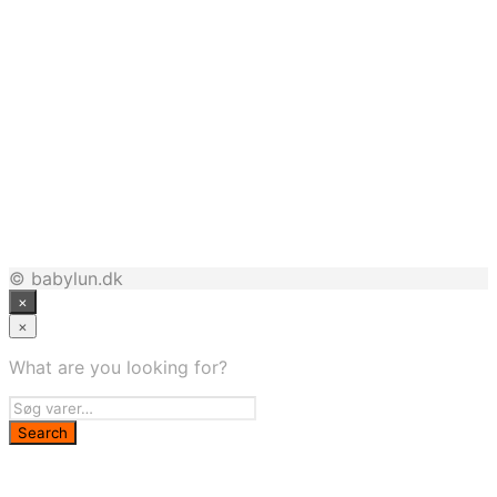
149,00
kr.
119,20
kr.
299,95
kr.
239,96
kr.
© babylun.dk
×
×
What are you looking for?