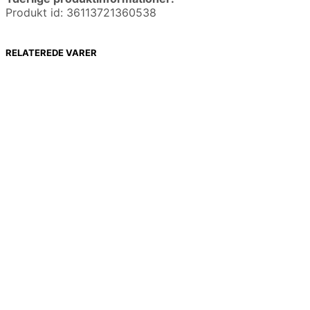
Produkt id: 36113721360538
RELATEREDE VARER
199,00
kr.
159,20
kr.
389,00
kr.
311,20
kr.