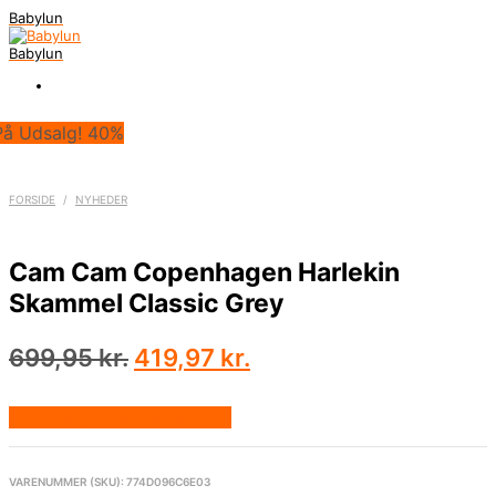
Babylun
Babylun
På Udsalg! 40%
FORSIDE
/
NYHEDER
Cam Cam Copenhagen Harlekin
Skammel Classic Grey
Den
Den
699,95
kr.
419,97
kr.
oprindelige
aktuelle
pris
pris
På Udsalg hos Luxbaby.dk
var:
er:
699,95 kr..
419,97 kr..
VARENUMMER (SKU):
774D096C6E03