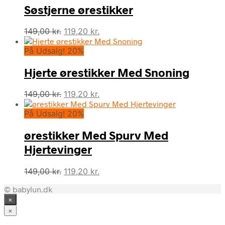
Søstjerne ørestikker
299,00 kr..
239,20 kr..
Den
Den
149,00
kr.
119,20
kr.
oprindelige
aktuelle
På Udsalg! 20%
pris
pris
var:
er:
Hjerte ørestikker Med Snoning
149,00 kr..
119,20 kr..
Den
Den
149,00
kr.
119,20
kr.
oprindelige
aktuelle
På Udsalg! 20%
pris
pris
var:
er:
ørestikker Med Spurv Med
149,00 kr..
119,20 kr..
Hjertevinger
Den
Den
149,00
kr.
119,20
kr.
oprindelige
aktuelle
© babylun.dk
pris
pris
×
var:
er:
149,00 kr..
119,20 kr..
×