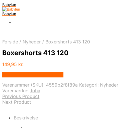
Babylun
Babylun
Forside
/
Nyheder
/
Boxershorts 413 120
Boxershorts 413 120
149,95
kr.
Bedste pris hos Babysam.dk
Varenummer (SKU):
4559b2f8f89a
Kategori:
Nyheder
Varemærke:
Joha
Previous Product
Next Product
Beskrivelse