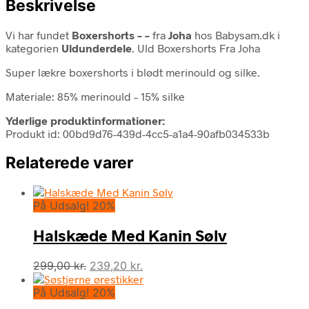
Beskrivelse
Vi har fundet
Boxershorts – –
fra
Joha
hos Babysam.dk i
kategorien
Uldunderdele
. Uld Boxershorts Fra Joha
Super lækre boxershorts i blødt merinould og silke.
Materiale: 85% merinould – 15% silke
Yderlige produktinformationer:
Produkt id: 00bd9d76-439d-4cc5-a1a4-90afb034533b
Relaterede varer
På Udsalg! 20%
Halskæde Med Kanin Sølv
Den
Den
299,00
kr.
239,20
kr.
oprindelige
aktuelle
På Udsalg! 20%
pris
pris
var:
er: