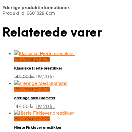
Yderlige produktinformationer:
Produkt id: 0601028-6cm
Relaterede varer
På Udsalg! 20%
Klassiske Hjerte ørestikker
Den
Den
149,00
kr.
119,20
kr.
oprindelige
aktuelle
pris
pris
På Udsalg! 20%
var:
er:
øreringe Med Blomster
149,00 kr..
119,20 kr..
Den
Den
149,00
kr.
119,20
kr.
oprindelige
aktuelle
pris
pris
På Udsalg! 20%
var:
er:
Hjerte Firkløver ørestikker
149,00 kr..
119,20 kr..