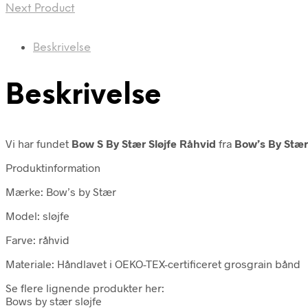
Next Product
Beskrivelse
Beskrivelse
Vi har fundet
Bow S By Stær Sløjfe Råhvid
fra
Bow’s By Stær
Produktinformation
Mærke: Bow’s by Stær
Model: sløjfe
Farve: råhvid
Materiale: Håndlavet i OEKO-TEX-certificeret grosgrain bånd
Se flere lignende produkter her:
Bows by stær sløjfe