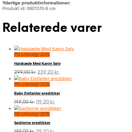
Yderlige produktinformationer:
Produkt id: 0801370-8 cm
Relaterede varer
På Udsalg! 20%
Halskæde Med Kanin Sølv
Den
Den
299,00
kr.
239,20
kr.
oprindelige
aktuelle
pris
pris
På Udsalg! 20%
var:
er:
Baby Elefanter ørestikker
299,00 kr..
239,20 kr..
Den
Den
149,00
kr.
119,20
kr.
oprindelige
aktuelle
pris
pris
På Udsalg! 20%
var:
er:
Søstjerne ørestikker
149,00 kr..
119,20 kr..
Den
Den
149,00
kr.
119,20
kr.