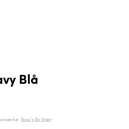
avy Blå
remærke:
Bow's By Stær