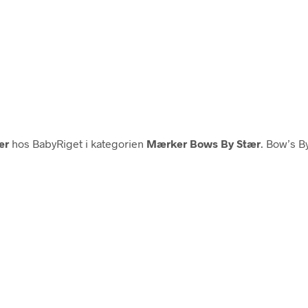
ær
hos BabyRiget i kategorien
Mærker Bows By Stær
. Bow’s B