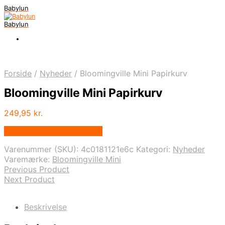
Babylun
Babylun
Forside
/
Nyheder
/
Bloomingville Mini Papirkurv
Bloomingville Mini Papirkurv
249,95
kr.
Bedste pris hos Ovellie.dk
Varenummer (SKU):
4c0181121e6c
Kategori:
Nyheder
Varemærke:
Bloomingville Mini
Previous Product
Next Product
Beskrivelse