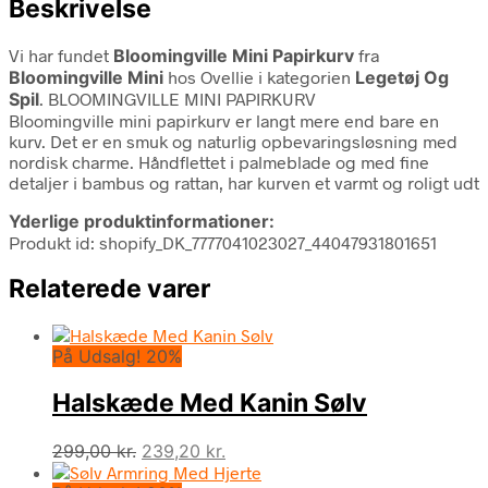
Beskrivelse
Vi har fundet
Bloomingville Mini Papirkurv
fra
Bloomingville Mini
hos Ovellie i kategorien
Legetøj Og
Spil
. BLOOMINGVILLE MINI PAPIRKURV
Bloomingville mini papirkurv er langt mere end bare en
kurv. Det er en smuk og naturlig opbevaringsløsning med
nordisk charme. Håndflettet i palmeblade og med fine
detaljer i bambus og rattan, har kurven et varmt og roligt udt
Yderlige produktinformationer:
Produkt id: shopify_DK_7777041023027_44047931801651
Relaterede varer
På Udsalg! 20%
Halskæde Med Kanin Sølv
Den
Den
299,00
kr.
239,20
kr.
oprindelige
aktuelle