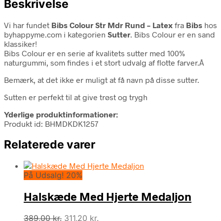
Beskrivelse
Vi har fundet
Bibs Colour Str Mdr Rund – Latex
fra
Bibs
hos
byhappyme.com i kategorien
Sutter
. Bibs Colour er en sand
klassiker!
Bibs Colour er en serie af kvalitets sutter med 100%
naturgummi, som findes i et stort udvalg af flotte farver.Â
Bemærk, at det ikke er muligt at få navn på disse sutter.
Sutten er perfekt til at give trøst og trygh
Yderlige produktinformationer:
Produkt id: BHMDKDK1257
Relaterede varer
På Udsalg! 20%
Halskæde Med Hjerte Medaljon
Den
Den
389,00
kr.
311,20
kr.