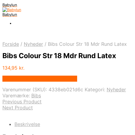
Babylun
Babylun
Forside
/
Nyheder
/
Bibs Colour Str 18 Mdr Rund Latex
Bibs Colour Str 18 Mdr Rund Latex
134,95
kr.
Bedste pris hos Byhappyme.com
Varenummer (SKU):
4338eb021d6c
Kategori:
Nyheder
Varemærke:
Bibs
Previous Product
Next Product
Beskrivelse