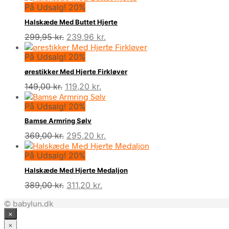
På Udsalg! 20%
Halskæde Med Buttet Hjerte
Den
Den
299,95
kr.
239,96
kr.
oprindelige
aktuelle
På Udsalg! 20%
pris
pris
var:
er:
ørestikker Med Hjerte Firkløver
299,95 kr..
239,96 kr..
Den
Den
149,00
kr.
119,20
kr.
oprindelige
aktuelle
På Udsalg! 20%
pris
pris
var:
er:
Bamse Armring Sølv
149,00 kr..
119,20 kr..
Den
Den
369,00
kr.
295,20
kr.
oprindelige
aktuelle
På Udsalg! 20%
pris
pris
var:
er:
Halskæde Med Hjerte Medaljon
369,00 kr..
295,20 kr..
Den
Den
389,00
kr.
311,20
kr.
oprindelige
aktuelle
© babylun.dk
pris
pris
×
var:
er:
389,00 kr..
311,20 kr..
×