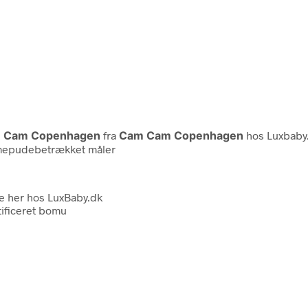
m Cam Copenhagen
fra
Cam Cam Copenhagen
hos Luxbaby.
mepudebetrækket måler
e her hos LuxBaby.dk
ificeret bomu