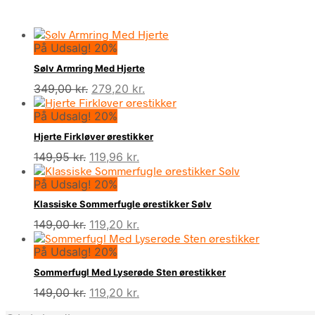
På Udsalg! 20%
Sølv Armring Med Hjerte
Den
Den
349,00
kr.
279,20
kr.
oprindelige
aktuelle
På Udsalg! 20%
pris
pris
var:
er:
Hjerte Firkløver ørestikker
349,00 kr..
279,20 kr..
Den
Den
149,95
kr.
119,96
kr.
oprindelige
aktuelle
På Udsalg! 20%
pris
pris
var:
er:
Klassiske Sommerfugle ørestikker Sølv
149,95 kr..
119,96 kr..
Den
Den
149,00
kr.
119,20
kr.
oprindelige
aktuelle
På Udsalg! 20%
pris
pris
var:
er:
Sommerfugl Med Lyserøde Sten ørestikker
149,00 kr..
119,20 kr..
Den
Den
149,00
kr.
119,20
kr.
oprindelige
aktuelle