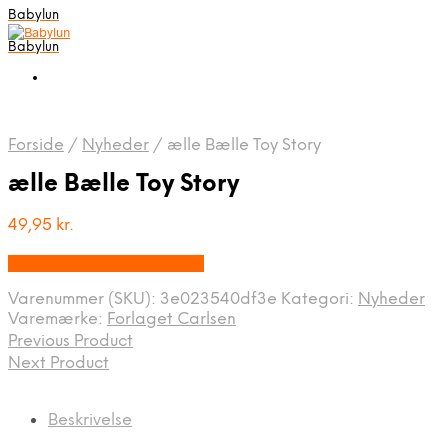
Babylun
Babylun
Forside
/
Nyheder
/
ælle Bælle Toy Story
ælle Bælle Toy Story
49,95
kr.
Bedste pris hos Ovellie.dk
Varenummer (SKU):
3e023540df3e
Kategori:
Nyheder
Varemærke:
Forlaget Carlsen
Previous Product
Next Product
Beskrivelse