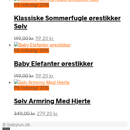
pris
pris
På Udsalg! 20%
var:
er:
199,95 kr..
159,96 kr..
Klassiske Sommerfugle ørestikker
Sølv
Den
Den
149,00
kr.
119,20
kr.
oprindelige
aktuelle
pris
pris
På Udsalg! 20%
var:
er:
149,00 kr..
119,20 kr..
Baby Elefanter ørestikker
Den
Den
149,00
kr.
119,20
kr.
oprindelige
aktuelle
pris
pris
På Udsalg! 20%
var:
er:
149,00 kr..
119,20 kr..
Sølv Armring Med Hjerte
Den
Den
349,00
kr.
279,20
kr.
oprindelige
aktuelle
© babylun.dk
pris
pris