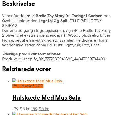
Beskrivelse
Vi har fundet
ælle Bælle Toy Story
fra
Forlaget Carlsen
hos
Ovellie i kategorien
Legetøj Og Spil
. ÆLLE BÆLLE TOY
STORY 2
Der er altid gang i legetøjskassen, og i Ælle Bælle Toy Story
2 bliver det ekstra spændende, når Woody pludselig bliver
kidnappet af en mystisk legetøjssamler. Heldigvis er hans
venner ikke sådan at slå ud. Buzz Lightyear, Rex, Bass
Yderlige produktinformationer:
Produkt id: shopify_DK_7777039941683_44047929704499
Relaterede varer
På Udsalg! 20%
Halskæde Med Mus Sølv
Den
Den
199,95
kr.
159,96
kr.
oprindelige
aktuelle