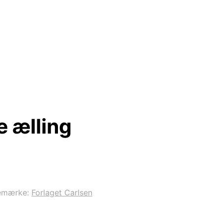
 ælling
emærke:
Forlaget Carlsen