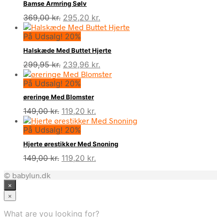
Bamse Armring Sølv
Den
Den
369,00
kr.
295,20
kr.
oprindelige
aktuelle
På Udsalg! 20%
pris
pris
var:
er:
Halskæde Med Buttet Hjerte
369,00 kr..
295,20 kr..
Den
Den
299,95
kr.
239,96
kr.
oprindelige
aktuelle
På Udsalg! 20%
pris
pris
var:
er:
øreringe Med Blomster
299,95 kr..
239,96 kr..
Den
Den
149,00
kr.
119,20
kr.
oprindelige
aktuelle
På Udsalg! 20%
pris
pris
var:
er:
Hjerte ørestikker Med Snoning
149,00 kr..
119,20 kr..
Den
Den
149,00
kr.
119,20
kr.
oprindelige
aktuelle
© babylun.dk
pris
pris
×
var:
er:
149,00 kr..
119,20 kr..
×
What are you looking for?