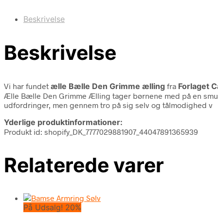
Beskrivelse
Beskrivelse
Vi har fundet
ælle Bælle Den Grimme ælling
fra
Forlaget C
Ælle Bælle Den Grimme Ælling tager børnene med på en smuk 
udfordringer, men gennem tro på sig selv og tålmodighed v
Yderlige produktinformationer:
Produkt id: shopify_DK_7777029881907_44047891365939
Relaterede varer
På Udsalg! 20%