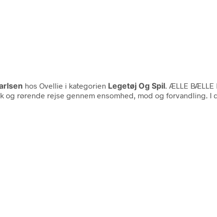
arlsen
hos Ovellie i kategorien
Legetøj Og Spil
. ÆLLE BÆLL
og rørende rejse gennem ensomhed, mod og forvandling. I den