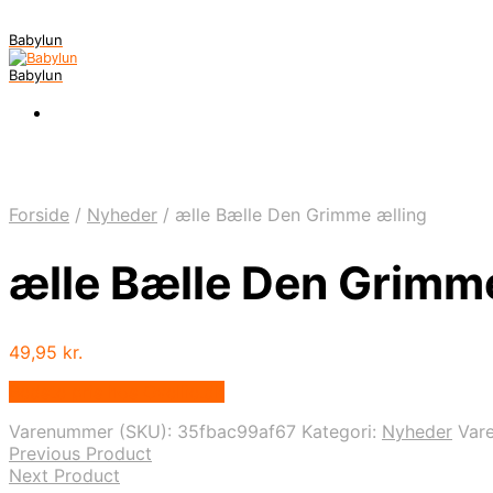
Babylun
Babylun
Forside
/
Nyheder
/
ælle Bælle Den Grimme ælling
ælle Bælle Den Grimme
49,95
kr.
Bedste pris hos Ovellie.dk
Varenummer (SKU):
35fbac99af67
Kategori:
Nyheder
Var
Previous Product
Next Product